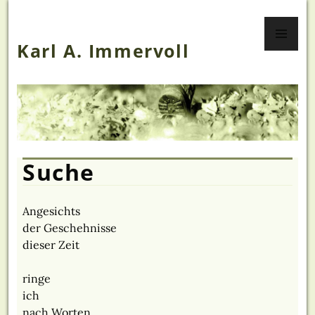
Zum
PR
Inhalt
ME
springen
Karl A. Immervoll
Suche
Angesichts
der Geschehnisse
dieser Zeit
ringe
ich
nach Worten