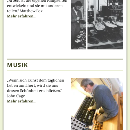
„Arbeit ist die eigenen Fähigkeiten
entwickeln und sie mit anderen
teilen.“ Matthew Fox
über
Mehr erfahren
…
„Schuhmacher“
MUSIK
„Wenn sich Kunst dem täglichen
Leben annähert, wird sie uns
dessen Schönheit erschließen.“
John Cage
über
Mehr erfahren
…
„Musiker“