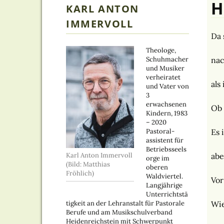
H
KARL ANTON
IMMERVOLL
Da 
Theologe,
Schuhmacher
nac
und Musiker
verheiratet
als
und Vater von
3
erwachsenen
Ob 
Kindern, 1983
– 2020
Pastoral-
Es 
assistent für
Betriebsseels
Karl Anton Immervoll
abe
orge im
(Bild: Matthias
oberen
Fröhlich)
Waldviertel.
Vor
Langjährige
Unterrichtstä
tigkeit an der Lehranstalt für Pastorale
Wie
Berufe und am Musikschulverband
Heidenreichstein mit Schwerpunkt