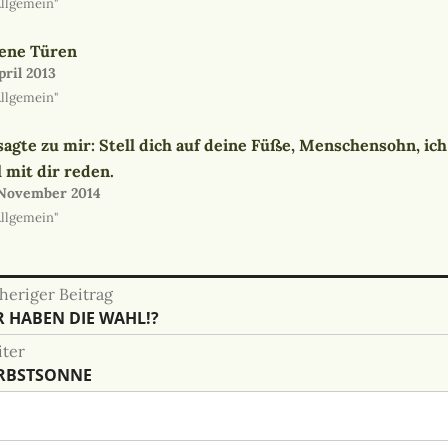
Allgemein"
ene Türen
pril 2013
Allgemein"
sagte zu mir: Stell dich auf deine Füße, Menschensohn, ich
l mit dir reden.
 November 2014
Allgemein"
eitragsnavigation
heriger Beitrag
heriger
R HABEN DIE WAHL!?
trag:
ter
hster
RBSTSONNE
trag: