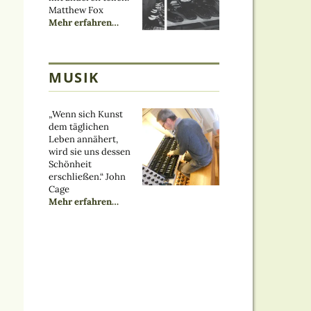
Matthew Fox
über
Mehr erfahren
…
„Schuhmacher“
MUSIK
„Wenn sich Kunst
dem täglichen
Leben annähert,
wird sie uns dessen
Schönheit
erschließen.“ John
Cage
über
Mehr erfahren
…
„Musiker“