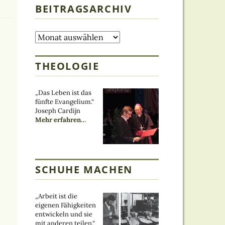
BEITRAGSARCHIV
Beitragsarchiv
THEOLOGIE
„Das Leben ist das
fünfte Evangelium.“
Joseph Cardijn
über
Mehr erfahren
…
„Theologe“
SCHUHE MACHEN
„Arbeit ist die
eigenen Fähigkeiten
entwickeln und sie
mit anderen teilen.“