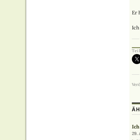
Er 
Ich
Tei
Verö
ÄH
Ich
29. 